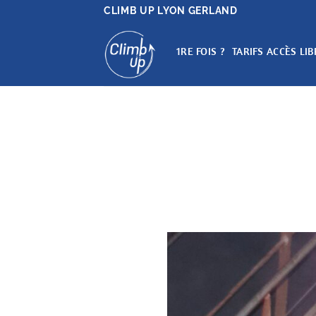
Passer
CLIMB UP LYON GERLAND
au
contenu
1RE FOIS ?
TARIFS ACCÈS LIB