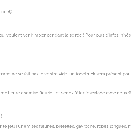
son 🎧 :
ui veulent venir mixer pendant la soirée ! Pour plus d’infos, n’hé
rimpe ne se fait pas le ventre vide, un foodtruck sera présent pou
meilleure chemise fleurie… et venez fêter l’escalade avec nous 
!
r le jeu
! Chemises fleuries, bretelles, gavroche, robes longues,