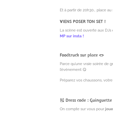
Et à partir de 20h30… place au 
V
IENS POSER TON SET !
La scène est ouverte aux DJs q
MP sur insta !
Foodtruck sur place 🌭
Parce qu’une vraie soirée de g
l’événement 😋
Préparez vos chaussons, votre 
🎽 Dress code : Guinguette 
On compte sur vous pour
joue