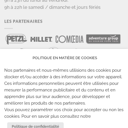
9h à 23h du lundi au vendredi.
9h à 22h le samedi / dimanche et jours fériés
LES PARTENAIRES
POLITIQUE EN MATIÈRE DE COOKIES
Nos partenaires et nous-mêmes utilisions des cookies pour
stocker et/ou accéder à des informations sur votre appareil.
Ces informations personnelles peuvent être utilisées pour
LES SALLES CLIMB UP
mesurer la performance publicitaire et du contenu et en
apprendre plus sur leur audience, pour développer et
améliorer les produits de nos partenaires.
Climb Up vous accueille dans ses salles, partout en
Vous pouvez paramétrer vos choix pour accepter ou non les
France
cookies. Pour en savoir plus consultez notre
Politique de confidentialité
TROUVE TA SALLE