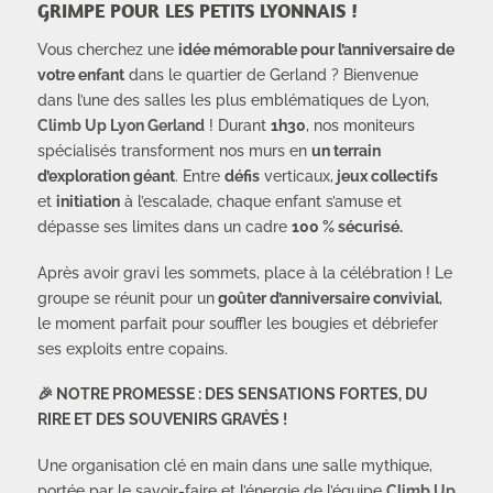
GRIMPE POUR LES PETITS LYONNAIS !
Vous cherchez une
idée mémorable pour l’anniversaire de
votre enfant
dans le quartier de Gerland ? Bienvenue
dans l’une des salles les plus emblématiques de Lyon,
Climb Up Lyon Gerland
! Durant
1h30
, nos moniteurs
spécialisés transforment nos murs en
un terrain
d’exploration géant
. Entre
défis
verticaux,
jeux collectifs
et
initiation
à l’escalade, chaque enfant s’amuse et
dépasse ses limites dans un cadre
100 % sécurisé.
Après avoir gravi les sommets, place à la célébration ! Le
groupe se réunit pour un
goûter d’anniversaire convivial
,
le moment parfait pour souffler les bougies et débriefer
ses exploits entre copains.
🎉 NOTRE PROMESSE : DES SENSATIONS FORTES, DU
RIRE ET DES SOUVENIRS GRAVÉS !
Une organisation clé en main dans une salle mythique,
portée par le savoir-faire et l’énergie de l’équipe
Climb Up