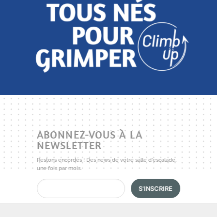
ABONNEZ-VOUS À LA
NEWSLETTER
Restons encordés ! Des news de votre salle d'escalade,
une fois par mois.