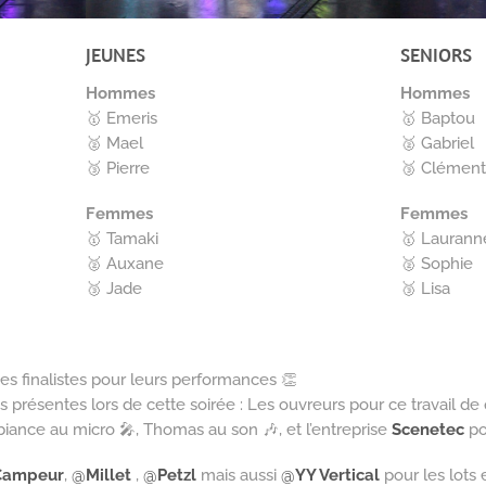
JEUNES
SENIORS
Hommes
Hommes
🥇 Emeris
🥇 Baptou
🥈 Mael
🥈 Gabriel
🥉 Pierre
🥉 Clément
Femmes
Femmes
🥇 Tamaki
🥇 Laurann
🥈 Auxane
🥈 Sophie
🥉 Jade
🥉 Lisa
s finalistes pour leurs performances 👏
 présentes lors de cette soirée : Les ouvreurs pour ce travail de q
biance au micro 🎤, Thomas au son 🎶, et l’entreprise
Scenetec
po
 Campeur
,
@
Millet
,
@
Petzl
mais aussi
@
YY Vertical
pour les lots 