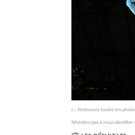
👉 Retrouvez toutes les photos 
N’hésitez pas à nous identifier