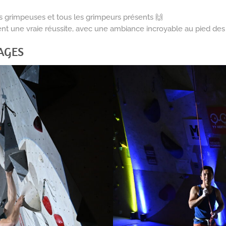
 grimpeuses et tous les grimpeurs présents 🙌
nt une vraie réussite, avec une ambiance incroyable au pied des 
AGES