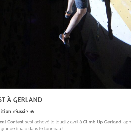
EST À GERLAND
ition réussie 🔥
ical Contest
s’est achevé le jeudi 2 avril à
Climb Up Gerland
, ap
 grande finale dans le tonneau !