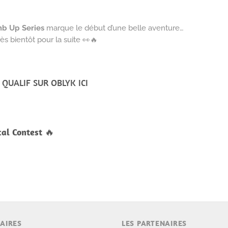
mb Up Series
marque le début d’une belle aventure…
s bientôt pour la suite 👀🔥
S QUALIF SUR OBLYK
ICI
cal Contest
🔥
AIRES
LES PARTENAIRES