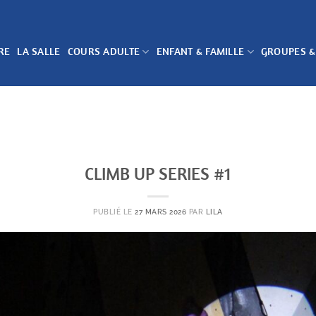
RE
LA SALLE
COURS ADULTE
ENFANT & FAMILLE
GROUPES &
CLIMB UP SERIES #1
PUBLIÉ LE
27 MARS 2026
PAR
LILA