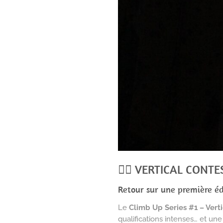
🧗‍♂️ VERTICAL CONT
Retour sur une première éd
Le
Climb Up Series #1 – Vert
qualifications intenses… et une