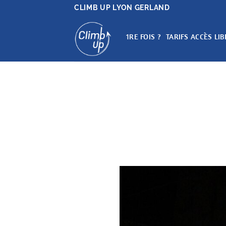
Passer
CLIMB UP LYON GERLAND
au
contenu
1RE FOIS ?
TARIFS ACCÈS LIB